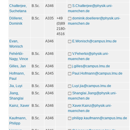
Chatterjee,
B.Sc.
A346
S.Chatterjee@physik.uni-
Suchetana
muenchen.de
Döllerer,
B.Sc.
A335
+49
dominik.doellerer@physik.uni-
Dominik
(0)89
muenchen.de
2180-
4516
Evan,
A346
E.Wonisch@campus.lmu.de
Wonisch
Fehértói-
B.Sc.
A346
V.Fehertoi@physik.uni-
Nagy, Vince
muenchen.de
Gilles, Jan
B.Sc.
A346
j.gilles@campus.lmu.de
Hofmann,
B.Sc.
A345
Paul.Hofmann@campus.lmu.de
Paul
Jia, Luyi
B.Sc.
A346
Luyi.jia@campus.lmu.de
Jiang,
B.Sc.
A346
Shanglai.Jiang@physik.uni-
Shanglai
muenchen.de
Kainz, Xaver
B.Sc.
A346
Xaver.Kainz@physik.uni-
muenchen.de
Kaufmann,
B.Sc.
A346
philipp.kaufmann@campus.lmu.de
Philipp