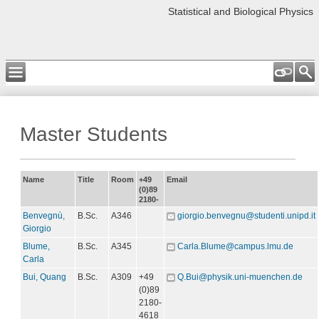
Statistical and Biological Physics
Master Students
Name
Title
Room
+49
Email
(0)89
2180-
Benvegnù,
B.Sc.
A346
giorgio.benvegnu@studenti.unipd.it
Giorgio
Blume,
B.Sc.
A345
Carla.Blume@campus.lmu.de
Carla
Bui, Quang
B.Sc.
A309
+49
Q.Bui@physik.uni-muenchen.de
(0)89
2180-
4618