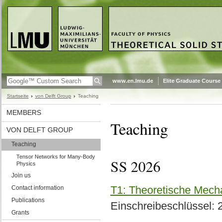
www.en.lmu.de
Elite Graduate Course
Startseite
von Delft Group
Teaching
MEMBERS
Teaching
VON DELFT GROUP
Teaching
Tensor Networks for Many-Body
SS 2026
Physics
Join us
T1: Theoretische Mech
Contact information
Publications
Einschreibeschlüssel:
Grants